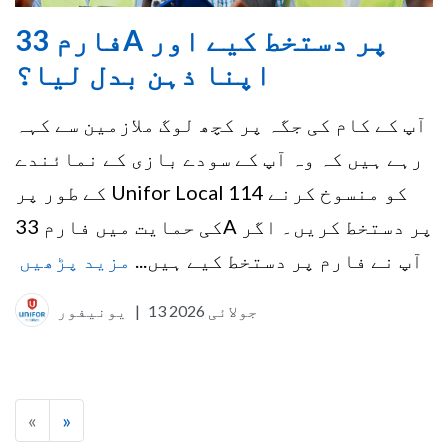
فارم 33A پر دستخط کیے اور
اپنا ذہن بدل لیا؟
آپ کے کام کی جگہ پر کچھ لوگ ملازمین سے کہہ
رہے ہیں کہ وہ آپ کے سودے بازی کے نمائندے
کے طور پر Unifor Local 114 کو منسوخ کرنے
کی حمایت میں فارم 33A پر دستخط کریں۔ اگر
آپ نے فارم پر دستخط کیے ہیں...
مزید پڑھیں
13 جولائی 2026
|
یونیفور
«
»