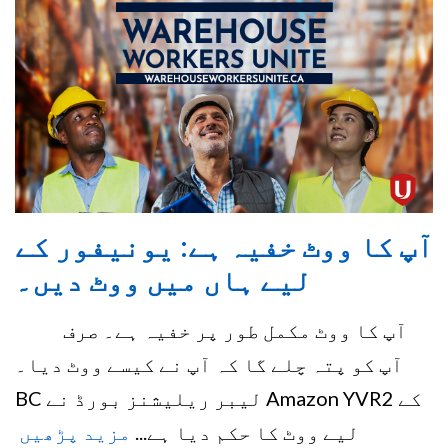
آپ کا ووٹ خفیہ ہے: یونیفور کے
لیے ہاں میں ووٹ دیں۔
آپ کا ووٹ مکمل طور پر خفیہ ہے۔ صرف
آپ کو پتہ چلے گا کہ آپ نے کیسے ووٹ دیا۔
BC لیبر ریلیشنز بورڈ نے Amazon YVR2 کے
لیے ووٹ کا حکم دیا ہے...
مزید پڑھیں