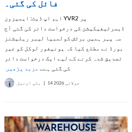
فائل کی گئی۔
اہم اپ ڈیٹ: ایمیزون YVR2 پر
ڈیسرٹیفیکیشن کی درخواست دائر کی گئی آج
سہ پہر ہمیں برٹش کولمبیا لیبر ریلیشنز
بورڈ نے مطلع کیا کہ یونیفور لوکل کو غیر
تصدیق شدہ کرنے کے لیے ایک درخواست دائر
کی گئی ہے...
مزید پڑھیں
14 جولائی 2026
|
بلی اونیل