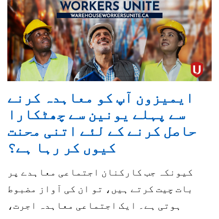
ایمیزون آپ کو معاہدہ کرنے
سے پہلے یونین سے چھٹکارا
حاصل کرنے کے لئے اتنی محنت
کیوں کر رہا ہے؟
کیونکہ جب کارکنان اجتماعی معاہدے پر
بات چیت کرتے ہیں، تو ان کی آواز مضبوط
ہوتی ہے۔ ایک اجتماعی معاہدہ اجرت،