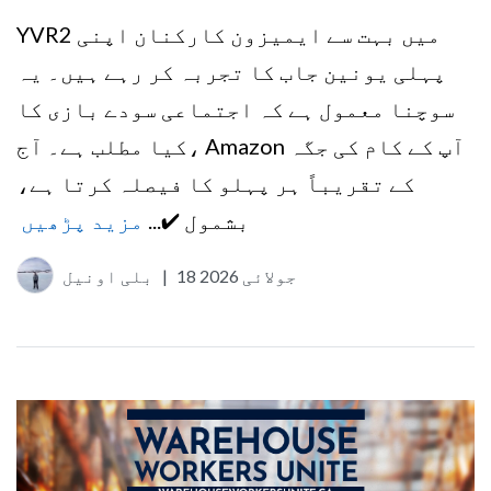
YVR2 میں بہت سے ایمیزون کارکنان اپنی
پہلی یونین جاب کا تجربہ کر رہے ہیں۔ یہ
سوچنا معمول ہے کہ اجتماعی سودے بازی کا
کیا مطلب ہے۔ آج، Amazon آپ کے کام کی جگہ
کے تقریباً ہر پہلو کا فیصلہ کرتا ہے،
بشمول ✔...
مزید پڑھیں
18 جولائی 2026
|
بلی اونیل