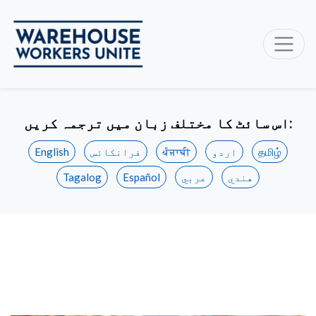
اس سائٹ کا مختلف زبان میں ترجمہ کریں:
தமிழ்
اردو
ਪੰਜਾਬੀ
فرانکائس
English
هندي
عربي
Español
Tagalog