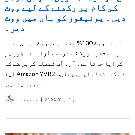
کو کام پر رکھنے کے لیے ووٹ
دیں۔ یونیفور کو ہاں میں ووٹ
دیں۔
آپ کا ووٹ 100% خفیہ ہے۔ ووٹ بی سی لیبر
ریلیشنز بورڈ کے ذریعے آزادانہ طور پر
کرایا جاتا ہے۔ آج، آپ فیصلہ کریں گے کہ
آیا Amazon YVR2 کے کارکنان اپنی پہلی...
مزید پڑھیں
21 جولائی 2026
|
یونیفور