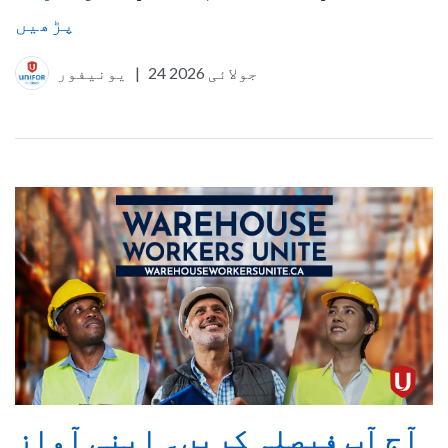
پڑھیں
24 جولائی 2026
|
یونیفور
آج آپ فیصلہ کریں۔ اپنی آواز