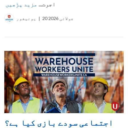
اجرت...
مزید پڑھیں
20 جولائی 2026
|
یونیفور
اجتماعی سودے بازی کیا ہے؟