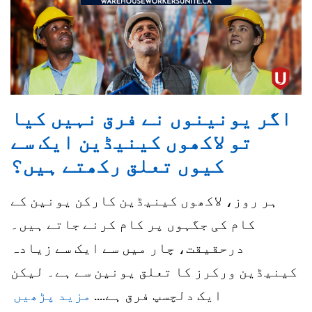
اگر یونینوں نے فرق نہیں کیا
تو لاکھوں کینیڈین ایک سے
کیوں تعلق رکھتے ہیں؟
ہر روز، لاکھوں کینیڈین کارکن یونین کے
کام کی جگہوں پر کام کرنے جاتے ہیں۔
درحقیقت، چار میں سے ایک سے زیادہ
کینیڈین ورکرز کا تعلق یونین سے ہے۔ لیکن
ایک دلچسپ فرق ہے....
مزید پڑھیں