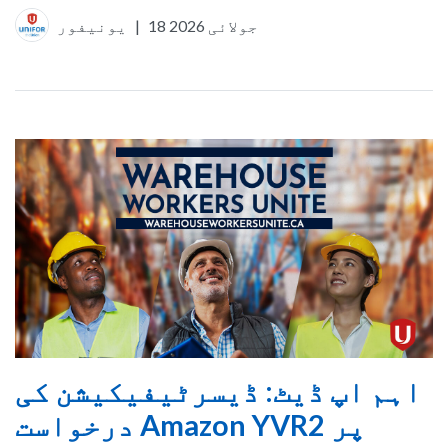
18 جولائی 2026
|
یونیفور
اہم اپ ڈیٹ: ڈیسرٹیفیکیشن کی
درخواست Amazon YVR2 پر