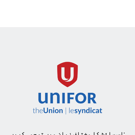
اس سائٹ کا مختلف زبان میں ترجمہ کریں: