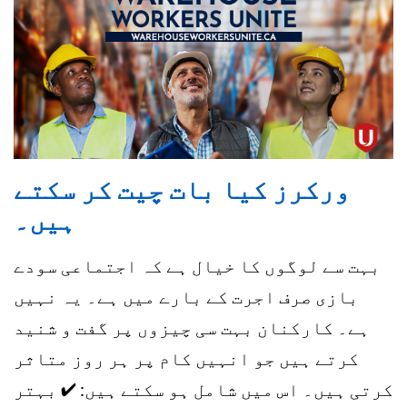
ورکرز کیا بات چیت کر سکتے
ہیں۔
بہت سے لوگوں کا خیال ہے کہ اجتماعی سودے
بازی صرف اجرت کے بارے میں ہے۔ یہ نہیں
ہے۔ کارکنان بہت سی چیزوں پر گفت و شنید
کرتے ہیں جو انہیں کام پر ہر روز متاثر
کرتی ہیں۔ اس میں شامل ہو سکتے ہیں: ✔ بہتر