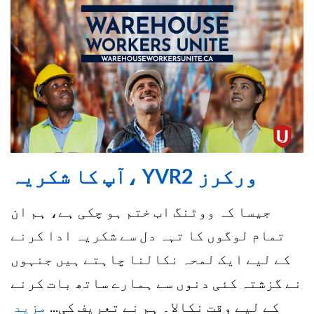
آپ کا شکریہ، YVR2 ورکرز
جیسا کہ ووٹنگ اب ختم ہو چکی ہے، ہم ان
تمام لوگوں کا تہہ دل سے شکریہ ادا کرنے
کے لیے ایک لمحہ نکالنا چاہتے ہیں جنہوں
نے گزشتہ کئی دنوں سے ہمارے ساتھ بات کرنے
کے لیے وقت نکالا۔ ہم نے تعریف کی...
مزید