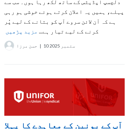
دلچسپ اپڈیٹس کے ساتھ لکھ رہا ہوں۔ سب سے
پہلے، ہمیں یہ اعلان کرتے ہوئے خوشی ہو رہی
ہے کہ آن لائن سروے آپ کو بتانے کے لیے پُر
کرنے کے لیے تیار ہے...
مزید پڑھیں
10 ستمبر 2025
|
حسن مرزا
آپ کے یونین کے معاہدے کا پہلا