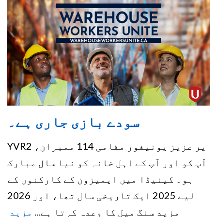
سودے بازی جاری ہے۔
YVR2 پر عزیز یونیفور مقامی 114 ممبران،
آپ کو اور آپ کے اہل خانہ کو نیا سال مبارک
ہو۔ کینیڈا میں ایمیزون کے کارکنوں کے
لیے 2025 ایک تاریخی سال تھا، اور 2026
مزید سنگ میل کا وعدہ کرتا ہے...
مزید