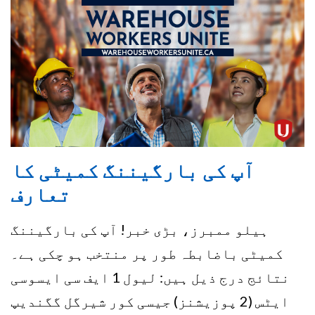
آپ کی بارگیننگ کمیٹی کا
تعارف
ہیلو ممبرز، بڑی خبر! آپ کی بارگیننگ
کمیٹی باضابطہ طور پر منتخب ہو چکی ہے۔
نتائج درج ذیل ہیں: لیول 1 ایف سی ایسوسی
ایٹس (2 پوزیشنز) جیسی کور شیرگل گگندیپ