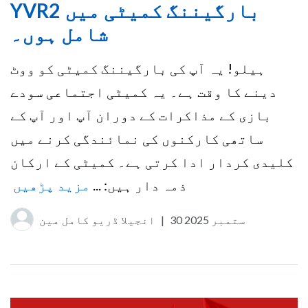
YVR2 بارگیننگ کمیٹی میں
شامل ہوں۔
ہیلو! یہ آپ کی بارگیننگ کمیٹی کو ووٹ
دینے کا وقت ہے۔ یہ کمیٹی اجتماعی سودے
بازی کے مذاکرات کے دوران آپ اور آپ کے
ساتھی کارکنوں کی نمائندگی کرنے میں
کلیدی کردار ادا کرتی ہے۔ کمیٹی کے ارکان
ذمہ دار ہیں: ...
مزید پڑھیں
30 ستمبر 2025
|
انجیلا ڈریو کامل مین