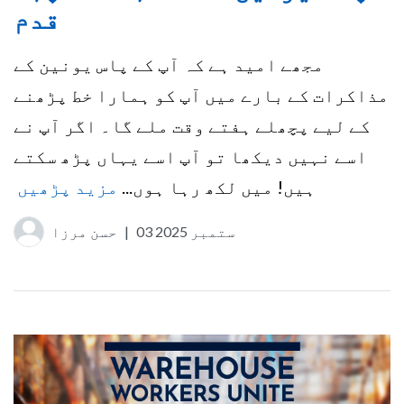
قدم
مجھے امید ہے کہ آپ کے پاس یونین کے
مذاکرات کے بارے میں آپ کو ہمارا خط پڑھنے
کے لیے پچھلے ہفتے وقت ملے گا۔ اگر آپ نے
اسے نہیں دیکھا تو آپ اسے یہاں پڑھ سکتے
ہیں! میں لکھ رہا ہوں...
مزید پڑھیں
03 ستمبر 2025
|
حسن مرزا