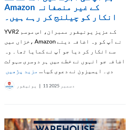
Amazon کے غیر منصفانہ
انکار کو چیلنج کر رہے ہیں۔
YVR2 کے عزیز یونیفور ممبران، اس موسم
خزاں میں، Amazon نے آپ کو وہ اضافہ دینے
سے انکار کر دیا جو آپ نے کمایا تھا۔ وہ
اضافہ جو انہوں نے خطے میں ہر دوسری سہولت
دی۔ ایمیزون نے دعوی کیا...
مزید پڑھیں
11 دسمبر 2025
|
یونیفور