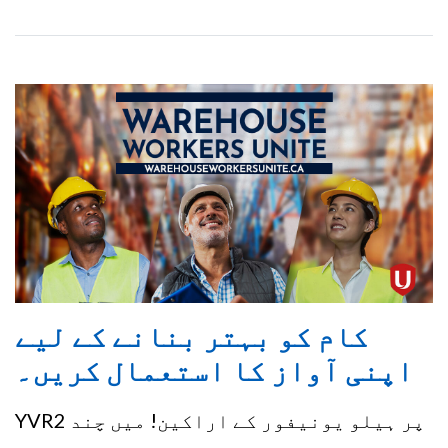
کام کو بہتر بنانے کے لیے
اپنی آواز کا استعمال کریں۔
YVR2 پر ہیلو یونیفور کے اراکین! میں چند