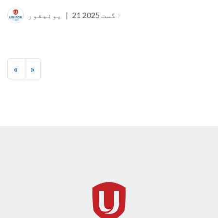
21 اگست 2025
|
یونیفور
«
»