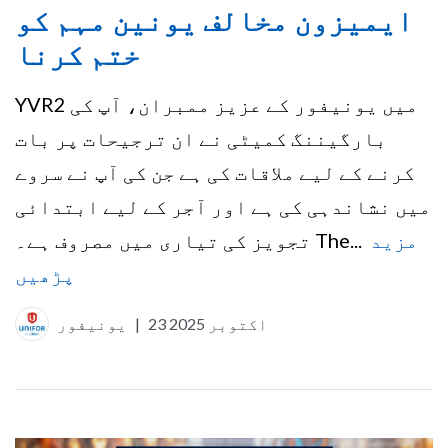
ایمیزون مخالف یونین مہم کو
ختم کرنا
YVR2 میں یونیفور کے عزیز ممبران، آپ کی
بارگیننگ کمیٹی نے ان ترجیحات پر بات
کرنے کے لیے ملاقات کی ہے جن کی آپ نے سروے
میں نشاندہی کی ہے اور آجر کے لیے ابتدائی
مزید
تجویز کی تیاری میں مصروف ہے۔ The...
پڑھیں
23 اکتوبر 2025
|
یونیفور