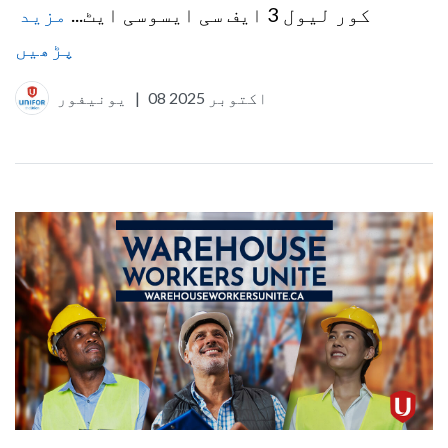
کور لیول 3 ایف سی ایسوسی ایٹ...
مزید
پڑھیں
08 اکتوبر 2025
|
یونیفور