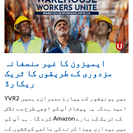
ایمیزون کا غیر منصفانہ
مزدوری کے طریقوں کا ٹریک
ریکارڈ
YVR2 میں یونیفور کے پیارے ممبران، ہمیں
امید ہے کہ یہ پیغام آپ کو اچھی طرح سے تلاش
کرے گا۔ ہم آپ کو Amazon کے ٹریک کے بارے
میں بیداری پیدا کرنے کی عالمی کوششوں کے