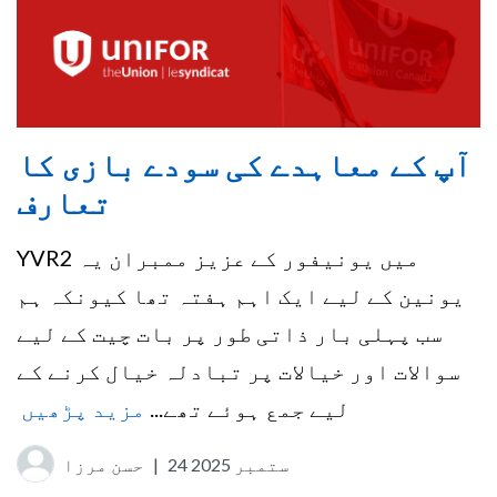
آپ کے معاہدے کی سودے بازی کا
تعارف
YVR2 میں یونیفور کے عزیز ممبران یہ
یونین کے لیے ایک اہم ہفتہ تھا کیونکہ ہم
سب پہلی بار ذاتی طور پر بات چیت کے لیے
سوالات اور خیالات پر تبادلہ خیال کرنے کے
لیے جمع ہوئے تھے...
مزید پڑھیں
24 ستمبر 2025
|
حسن مرزا