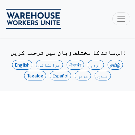
اس سائٹ کا مختلف زبان میں ترجمہ کریں:
தமிழ்
اردو
ਪੰਜਾਬੀ
فرانکائس
English
هندي
عربي
Español
Tagalog