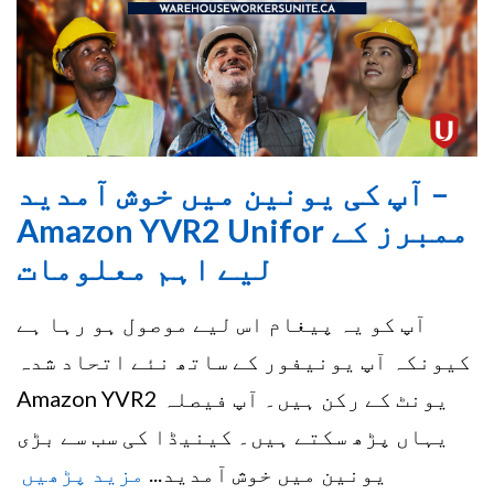
آپ کی یونین میں خوش آمدید –
Amazon YVR2 Unifor ممبرز کے
لیے اہم معلومات
آپ کو یہ پیغام اس لیے موصول ہو رہا ہے
کیونکہ آپ یونیفور کے ساتھ نئے اتحاد شدہ
Amazon YVR2 یونٹ کے رکن ہیں۔ آپ فیصلہ
یہاں پڑھ سکتے ہیں۔ کینیڈا کی سب سے بڑی
یونین میں خوش آمدید...
مزید پڑھیں