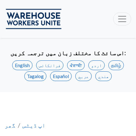
اس سائٹ کا مختلف زبان میں ترجمہ کریں:
தமிழ்
اردو
ਪੰਜਾਬੀ
فرانکائس
English
هندي
عربي
Español
Tagalog
ینو بیلویل میں نئے معاہدے کی توثیق کردی
اپ ڈیٹس
گھر