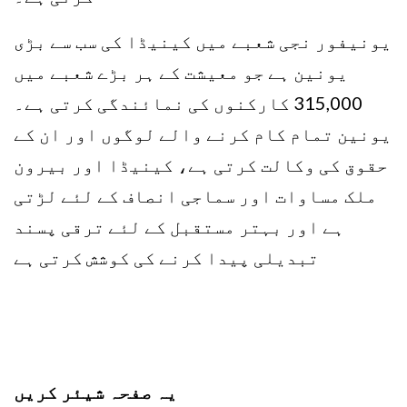
یونیفور نجی شعبے میں کینیڈا کی سب سے بڑی
یونین ہے جو معیشت کے ہر بڑے شعبے میں
315,000 کارکنوں کی نمائندگی کرتی ہے۔
یونین تمام کام کرنے والے لوگوں اور ان کے
حقوق کی وکالت کرتی ہے، کینیڈا اور بیرون
ملک مساوات اور سماجی انصاف کے لئے لڑتی
ہے اور بہتر مستقبل کے لئے ترقی پسند
تبدیلی پیدا کرنے کی کوشش کرتی ہے
یہ صفحہ شیئر کریں