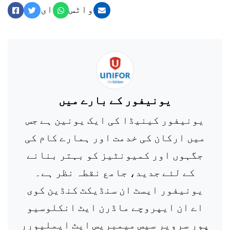
واٹس
ای
میل
ایپ
ٹوئٹر
فیس بک
یونیفور کے
بارے میں
یونیفور کینیڈا کی ایک یونین ہے جس
میں ارکان کی خدمت اور ہمارے کام کی
جگہوں اور کمیونٹیز کو بہتر بنانے
کے لئے جدید، جامع نقطہ نظر ہے۔
یونیفور ایسٹ ان سنڈیکٹ کنڈین کوی
اے ان ایپروچے ماڈرن ایٹ انکلوسیو
پور سرویر سیس میمبریس ایٹ ایملیورر