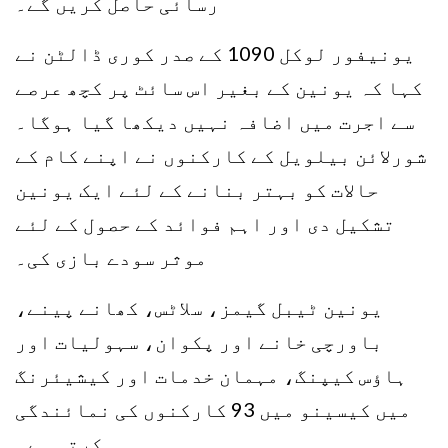
رسائی حاصل کریں گے۔
یونیفور لوکل 1090 کے صدر کوری ڈالٹن نے
کہا کہ یونین کے بغیر اس سائٹ پر کچھ عرصے
سے اجرت میں اضافہ نہیں دیکھا گیا ہوگا۔
شورلائن بیلویل کے کارکنوں نے اپنے کام کے
حالات کو بہتر بنانے کے لئے ایک یونین
تشکیل دی اور اہم فوائد کے حصول کے لئے
موثر سودے بازی کی۔
یونین ٹیبل گیمز، سلاٹس، کھانے پینے،
باورچی خانے اور پکوان، سہولیات اور
ہاؤس کیپنگ، مہمان خدمات اور کیشیئرنگ
میں کیسینو میں 93 کارکنوں کی نمائندگی
کرتی ہے۔