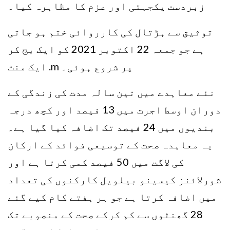
زبردست یکجہتی اور عزم کا مظاہرہ کیا۔
توثیق سے ہڑتال کی کارروائی ختم ہو جاتی
ہے جو جمعہ 22 اکتوبر 2021 کو ایک بج کر
ایک منٹ .m پر شروع ہوئی۔
نئے معاہدے میں تین سالہ مدت کی زندگی کے
دوران اوسط اجرت میں 13 فیصد اور کچھ درجہ
بندیوں میں 24 فیصد تک اضافہ کیا گیا ہے۔
یہ معاہدہ صحت کے توسیعی فوائد کے ارکان
کی لاگت میں 50 فیصد کمی کرتا ہے اور
شورلائنز کیسینو بیلویل کارکنوں کی تعداد
میں اضافہ کرتا ہے جو ہر ہفتے کام کیے گئے
28 گھنٹوں سے کم کرکے صحت کے منصوبے تک