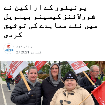
یونیفور کے اراکین نے
شورلائنز کیسینو بیلویل
میں نئے معاہدے کی توثیق
کردی
یونیفور
27 اکتوبر 2021