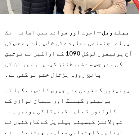
بیلے ویل
—اجرت اور فوائد میں اضافہ ایک
پہلے اجتماعی معاہدے کی خاص بات ہے جس کی
آج یونیفور لوکل 1090 کے اراکین نے توثیق
کی ہے، جس سے شورلائنز کیسینو میں ان کی
پانچ روزہ ہڑتال ختم ہو گئی ہے۔
یونیفور کے قومی صدر جیری ڈائس نے کہا کہ
یونیفور گیمنگ اور مہمان نوازی کے
کارکنوں کے لیے کینیڈا کی یونین ہے۔
شورلائنز کیسینو بیلویل کے کارکنوں نے
اپنا پہلا اجتماعی معاہدہ جیتنے کے لئے