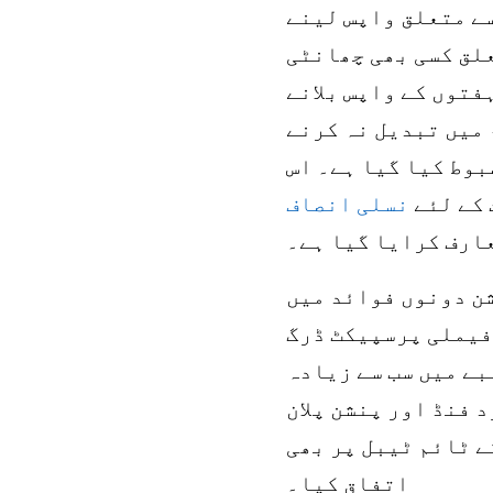
سے متعلق واپس لینے
ش سے متعلق کسی بھی چھانٹی
یر معینہ مدت کے حقوق اور کسی بھی دوسری چھانٹی کے لئے 78 ہفتوں کے واپس بلانے
 میں تبدیل نہ کرنے
بوط کیا گیا ہے۔ اس
 کے لئے
نسلی انصاف
ارف کرایا گیا ہے۔
ن دونوں فوائد میں
 فیملی پرسپیکٹ ڈرگ
شعبے میں سب سے زیادہ
 فنڈ اور پنشن پلان
ے ٹائم ٹیبل پر بھی
اتفاق کیا۔