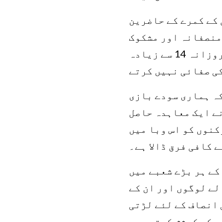
 کے کمرے کے حاضرین
 منصفانہ اور مشکوک
'گرین چوائس' پروگرام کا انتخاب کرے۔ پین پیسیفک روم کے حاضرین روزانہ 14 سے زیادہ
ی صفائی نہیں کرتے
ری نے کہا کہ ہماری سودے بازی
نے ایک معاہدہ حاصل
کنوں کو اس وبا میں
 کافی فرق ڈالا ہے۔
کے ہر بڑے شعبے میں
الے لوگوں اور ان کے
 انصاف کے لئے لڑتی
ے کی کوشش کرتی ہے۔