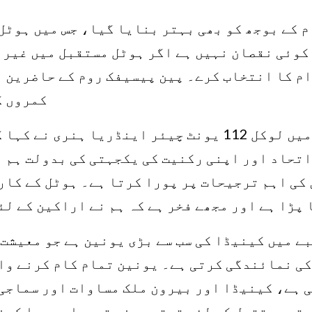
م کے بوجھ کو بھی بہتر بنایا گیا، جس میں ہوٹل
کوئی نقصان نہیں ہے اگر ہوٹل مستقبل میں غیر
کمروں ک
پین پیسیفک ہوٹل میں لوکل 112 یونٹ چیئر اینڈریا ہن
اتحاد اور اپنی رکنیت کی یکجہتی کی بدولت ہم 
 کی اہم ترجیحات پر پورا کرتا ہے۔ ہوٹل کے کار
پڑا ہے اور مجھے فخر ہے کہ ہم نے اراکین کے لئے
ے میں کینیڈا کی سب سے بڑی یونین ہے جو معیشت 
رکنوں کی نمائندگی کرتی ہے۔ یونین تمام کام کرنے و
 ہے، کینیڈا اور بیرون ملک مساوات اور سماجی
ہتر مستقبل کے لئے ترقی پسند تبدیلی پیدا کرن