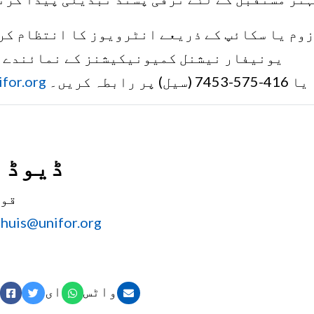
زوم یا سکائپ کے ذریعے انٹرویوز کا انتظام کر
یونیفار نیشنل کمیونیکیشنز کے نمائندے 
یا 416-575-7453 (سیل) پر رابطہ کریں۔
for.org
ڈیوڈ 
قوم
huis@unifor.org
واٹس
ای
میل
ایپ
ٹوئٹر
فیس بک