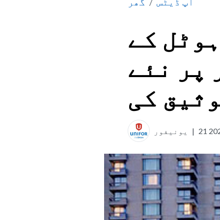
ہدے کی توثیق کی
اپ ڈیٹس
گھر
ہوٹل کے
 پر نئے
وثیق کی
|
یونیفور