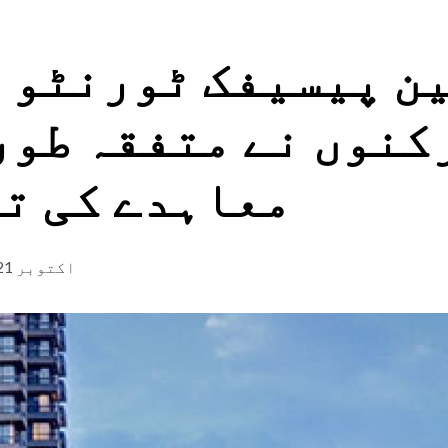
نٹو ہوٹل کے کارکنوں نے متفقہ طور پر نئے معا
ن پیسیفک ٹورنٹو 
کنوں نے متفقہ طور
معاہدے کی ت
21 اکتوبر 2021