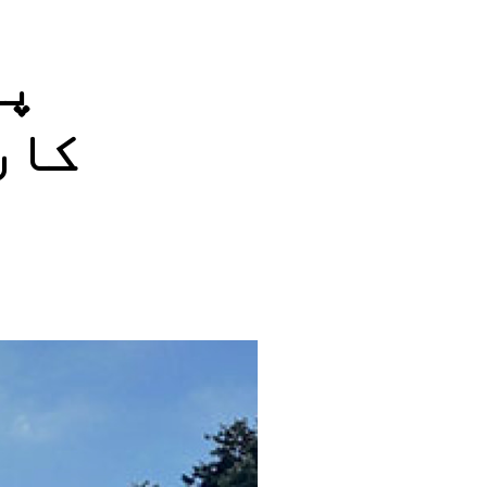
پین پیسیفک ٹور
پی
کار