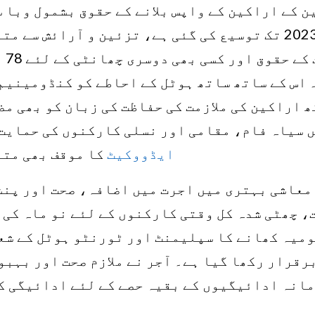
ن کے اراکین کے واپس بلانے کے حقوق بشمول وبا 
کے حقوق میں مارچ 2023 تک توسیع کی گئی ہے، تزئین و آرائ
کے غ
 اس کے ساتھ ساتھ ہوٹل کے احاطے کو کنڈومینیم
ھ اراکین کی ملازمت کی حفاظت کی زبان کو بھی مض
 سیاہ فام، مقامی اور نسلی کارکنوں کی حمایت
ایڈووکیٹ
کا موقف بھی متع
معاشی بہتری میں اجرت میں اضافہ، صحت اور پنش
، چھٹی شدہ کل وقتی کارکنوں کے لئے نو ماہ کی
 ڈالر یومیہ کھانے کا سپلیمنٹ اور ٹورنٹو ہوٹل کے 
رقرار رکھا گیا ہے۔ آجر نے ملازم صحت اور بہبود
مانہ ادائیگیوں کے بقیہ حصے کے لئے ادائیگی ک