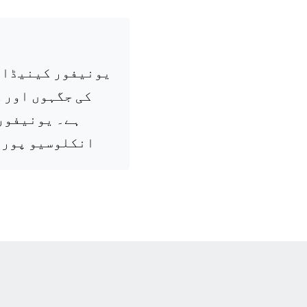
یونیفور کینیڈا ک
کی جگہوں اور 
ہے۔ یونیفور 
انکلوسیو پور 