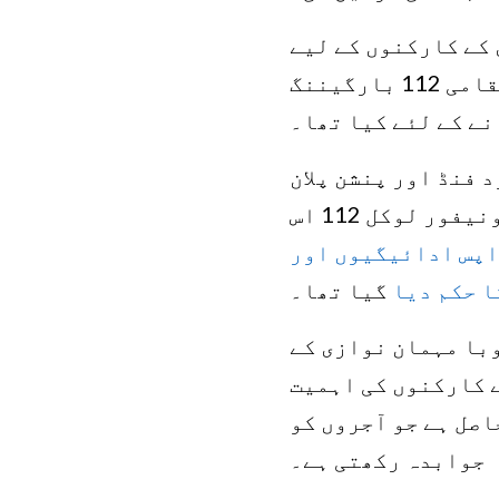
 کے کارکنوں کے لیے
کینیڈا کی یونین ہے۔ مجھے اس کام پر بے حد فخر ہے جو ہماری مقامی 112 بارگیننگ
نے کے لئے کیا تھا۔
 فنڈ اور پنشن پلان
کو مہینوں کی مجرمانہ ادائیگیوں کی وجہ سے کشیدہ ہوگئے تھے۔ یونیفور لوکل 112 اس
اپس ادائیگیوں اور
ا حکم دیا
گیا تھا۔
می 112 کے صدر جان ٹرنر نے کہا کہ یہ کہنا کہ کوویڈ-19 وبا مہمان نوازی کے
ے کارکنوں کی اہمیت
اصل ہے جو آجروں کو
جوابدہ رکھتی ہے۔