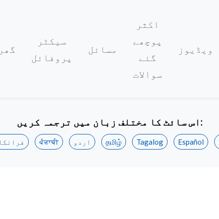
اکثر
پوچھے
سیکٹر
ویڈیوز
مسائل
گھر
گئے
پروفائل
سوالات
اس سائٹ کا مختلف زبان میں ترجمہ کریں:
Español
Tagalog
தமிழ்
اردو
ਪੰਜਾਬੀ
فرانکا