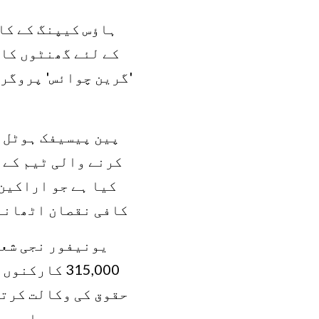
ہاؤس کیپنگ کے کا
کے لئے گھنٹوں کا 
کرنے والی ٹیم کے 
کیا ہے جو اراکین
کافی نقصان اٹھانا 
یونیفور نجی شعب
315,000 کا
حقوق کی وکالت کرتی
ہے اور ب