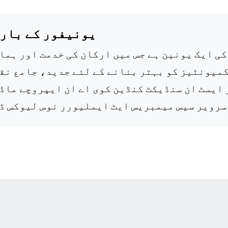
یونیفور کے
بارے
ی ایک یونین ہے جس میں ارکان کی خدمت اور ہما
کمیونٹیز کو بہتر بنانے کے لئے جدید، جامع نق
ایسٹ ان سنڈیکٹ کنڈین کوی اے ان ایپروچے ماڈ
سرویر سیس میمبریس ایٹ ایملیورر نوس لیوکس ڈ