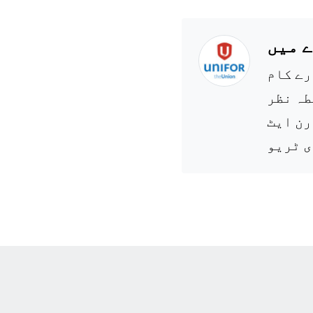
 میں
رے کام
طہ نظر
رن ایٹ
ی ٹریو