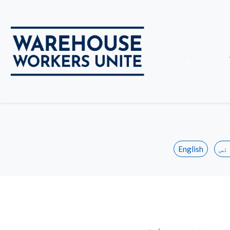
اور
بند
اوقات
ئس
English