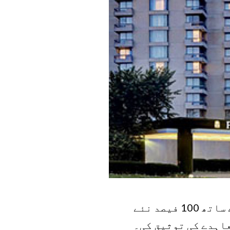
–یونیفور لوکل ٹورنٹو ہوٹل کے 112 اراکین نے آجر کے ساتھ 100 فیصد نئے
اہدے کی توثیق کی۔