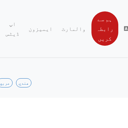
ہم سے
اپ
رابطہ
والمارٹ
ایمیزون
ڈیٹس
کریں
هندي
عربي