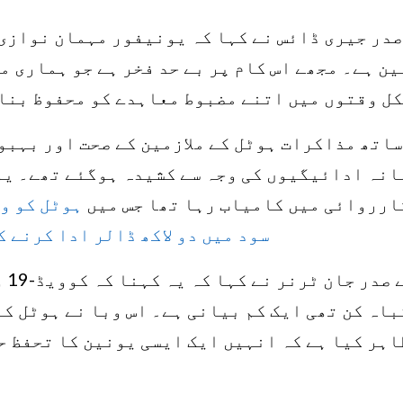
در جیری ڈائس نے کہا کہ یونیفور مہمان نوازی
کل وقتوں میں اتنے مضبوط معاہدے کو محفوظ بنا
اتھ مذاکرات ہوٹل کے ملازمین کے صحت اور بہبود
ارروائی میں کامیاب رہا تھا جس میں
ہوٹل کو و
سود میں دو لاکھ ڈالر ادا کرنے ک
مقا
باہ کن تھی ایک کم بیانی ہے۔ اس وبا نے ہوٹل ک
اہر کیا ہے کہ انہیں ایک ایسی یونین کا تحفظ ح