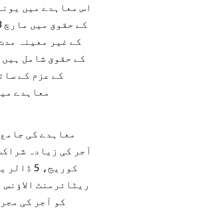
اس معاہدے میں یونی
کے حقوق شامل ہیں۔
کے عزم کے سات
معاہدے میں
معاہدے کی جامع 
آجر کی زیادہ شراکت
کوریج، 5
ریٹائرمنٹ الاؤنس ب
کو آجر کی مجر