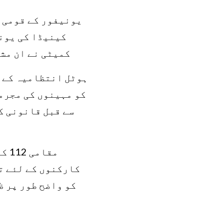
یونیفور کے قومی ص
کمیٹی نے ان مش
ہوٹل انتظامیہ کے س
سے قبل قانونی ک
کارکنوں کے لئے ت
کو واضح طور پر ظ