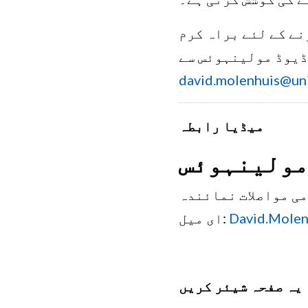
نے کے لئے براہ کرم
ڈیوڈ مولینہوئس سے
david.molenhuis@uni
میڈیا رابطہ
مولینہوئس
ی مواصلات نمائندہ
David.Molen
ای میل:
یہ صفحہ شیئر کریں